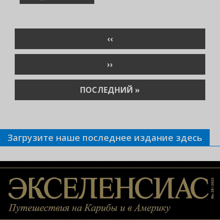
Нумерация
ПРЕДЫДУЩАЯ
‹‹
страниц
СТРАНИЦА
СЛЕДУЮЩАЯ
››
СТРАНИЦА
ПОСЛЕДНЯЯ
ПОСЛЕДНИЙ »
СТРАНИЦА
Загрузите наше последнее издание здесь