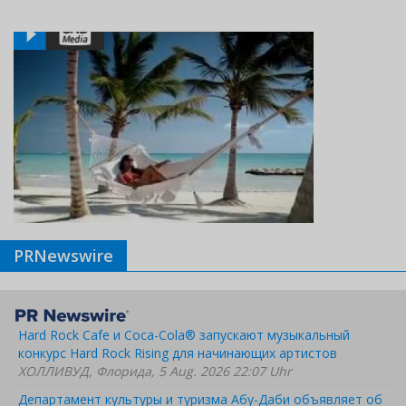
PRNewswire
Hard Rock Cafe и Coca-Cola® запускают музыкальный
конкурс Hard Rock Rising для начинающих артистов
ХОЛЛИВУД, Флорида, 5 Aug. 2026 22:07 Uhr
Департамент культуры и туризма Абу-Даби объявляет об