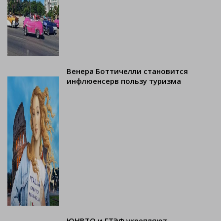
Венера Боттичелли становится
инфлюенсерв пользу туризма
ЮНВТО и ГТЭФ укрепляют