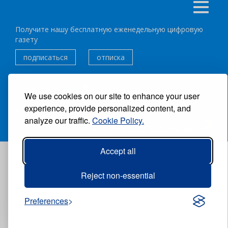
Получите нашу бесплатную еженедельную цифровую
газету
подписаться
отписка
Следуйте за нами:
We use cookies on our site to enhance your user
experience, provide personalized content, and
ВСЕ ПРАВА ЗАЩИЩЕНЫ ®CARIBBEAN NEWS DIGITAL.
analyze our traffic.
Cookie Policy.
АВТОР:
GRUPO EXCELENCIAS.
Accept all
Reject non-essential
Preferences