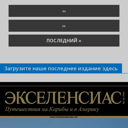
Нумерация
ПРЕДЫДУЩАЯ
‹‹
страниц
СТРАНИЦА
СЛЕДУЮЩАЯ
››
СТРАНИЦА
ПОСЛЕДНЯЯ
ПОСЛЕДНИЙ »
СТРАНИЦА
Загрузите наше последнее издание здесь