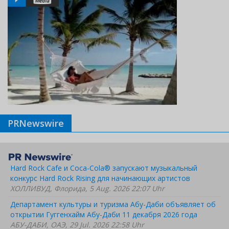
PRNewswire
Hard Rock Cafe и Coca-Cola® запускают музыкальный
конкурс Hard Rock Rising для начинающих артистов
ХОЛЛИВУД, Флорида, 5 Aug. 2026 22:07 Uhr
Департамент культуры и туризма Абу-Даби объявляет об
открытии Гуггенхайм Абу-Даби 11 декабря 2026 года
АБУ-ДАБИ, ОАЭ, 29 Jul. 2026 22:58 Uhr