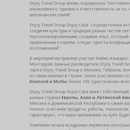
Enjoy Travel Group вновь подчеркнула "постоянно
инклюзивного туризма и ответственность за то,
мексиканских семей".
Enjoy Travel Group-Enjoy Cuba "сосредоточена н
соединяя культуры и традиции разных частей све
персонализированными; создавая опыт, который 
привязанным к корням, откуда туристы возвраща
воспоминаний".
В мероприятии приняли участие Фабио Альварес 
Монтеррей, важные руководители Enjoy Travel G
офиса Enjoy Travel Group в Мексике, Габриэль Бо
из самых важных в стране; также участвовали го
Diamond и Muthu
; более 100 туристических аге
Enjoy Travel Group-Enjoy Cuba имеет собственный
разных странах
Европы, Азии и Латинской Ам
Мексики и Доминиканской Республики в самые ва
полное сочетание продукта, работы, технологии,
гарантируют, что ваше пребывание на Кубе буде
Компания начала воздушные перевозки несколько 