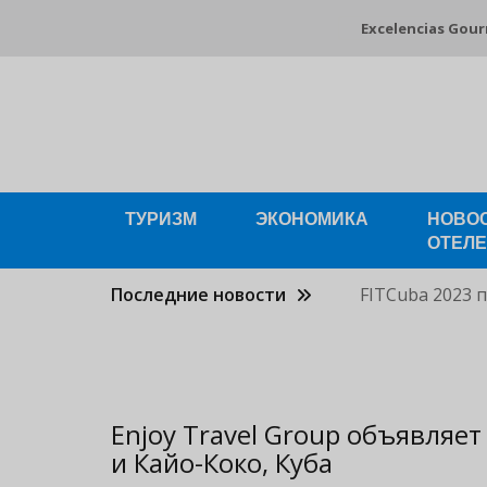
Pasar
Excelencias Gou
al
contenido
principal
ТУРИЗМ
ЭКОНОМИКА
НОВО
ОТЕЛ
Последние новости
FITCuba 2023 
Enjoy Travel Group объявляе
и Кайо-Коко, Куба