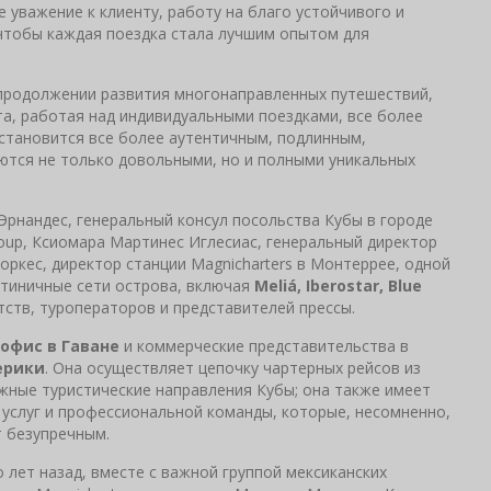
е уважение к клиенту, работу на благо устойчивого и
 чтобы каждая поездка стала лучшим опытом для
а продолжении развития многонаправленных путешествий,
та, работая над индивидуальными поездками, все более
становится все более аутентичным, подлинным,
ются не только довольными, но и полными уникальных
Эрнандес, генеральный консул посольства Кубы в городе
roup, Ксиомара Мартинес Иглесиас, генеральный директор
хоркес, директор станции Magnicharters в Монтеррее, одной
стиничные сети острова, включая
Meliá, Iberostar, Blue
нтств, туроператоров и представителей прессы.
офис в Гаване
и коммерческие представительства в
ерики
. Она осуществляет цепочку чартерных рейсов из
жные туристические направления Кубы; она также имеет
 услуг и профессиональной команды, которые, несомненно,
т безупречным.
лет назад, вместе с важной группой мексиканских