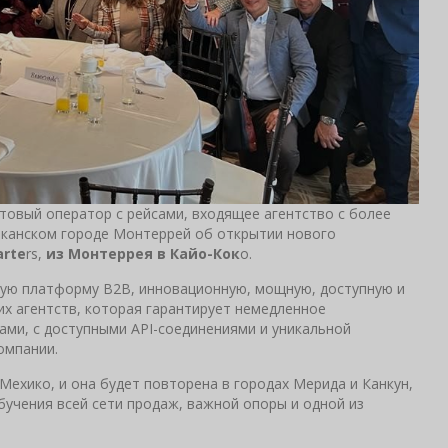
птовый оператор с рейсами, входящее агентство с более
иканском городе Монтеррей об открытии нового
arte
rs,
из Монтеррея в Кайо-Кок
о.
вную платформу B2B, инновационную, мощную, доступную и
их агентств, которая гарантирует немедленное
ами, с доступными API-соединениями и уникальной
компании.
ехико, и она будет повторена в городах Мерида и Канкун,
бучения всей сети продаж, важной опоры и одной из