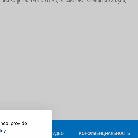
нии Magnicharters, из городов Мексики, Мериды и Канкуна,
ence, provide
icy.
КОНТАКТ
ФОТО И ВИДЕО
КОНФИДЕНЦИАЛЬНОСТЬ