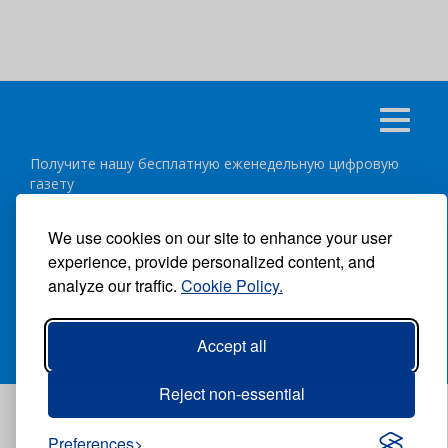
Получите нашу бесплатную еженедельную цифровую
газету
подписаться
отписка
We use cookies on our site to enhance your user
experience, provide personalized content, and
Следуйте за нами:
analyze our traffic.
Cookie Policy.
ВСЕ ПРАВА ЗАЩИЩЕНЫ ®CARIBBEAN NEWS DIGITAL.
Accept all
АВТОР:
GRUPO EXCELENCIAS.
Reject non-essential
Preferences