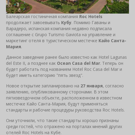
Балеарская гостиничная компания
Roc Hotels
продолжает завоевывать
Кубу
. Помимо Гаваны и
Варадеро, испанская компания недавно подписала
соглашение с Grupo Turismo Gaviota на управление и
маркетинг отеля в туристическом местечке
Кайо Санта-
Мария
.
Данное заведение ранее было известно как Hotel Lagunas
del Este II, а позднее как
Ocean Casa del Mar
. Теперь он
будет работать под названием Hotel Roc Casa del Mar и
будет иметь категорию "пять звезд".
Новое открытие запланировано на
27 января
, согласно
заявлению, опубликованному сторонами. В этом
пятизвездочном объекте, расположенном в известном
местечке Кайо Санта-Мария, будут применяться
стандарты и рабочие процедуры руководства Roc Hotels.
Они уточнили, что такие стандарты хорошо признаны
среди гостей, что отражено на порталах мнений других
отелей Roc Hotels на Кубе.