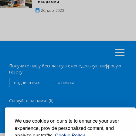
пандемии
26, мар, 2020
Получите нашу бесплатную еженедельную цифровую
газету
подписаться
отписка
Следуйте за нами:
ВСЕ ПРАВА ЗАЩИЩЕНЫ ®CARIBBEAN NEWS DIGITAL.
We use cookies on our site to enhance your user
АВТОР:
GRUPO EXCELENCIAS.
experience, provide personalized content, and
analyze our traffic.
Cookie Policy.