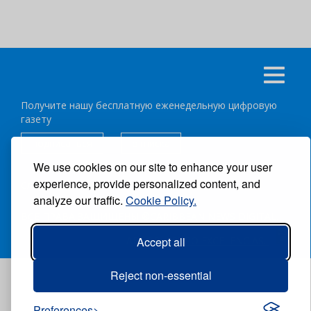
Получите нашу бесплатную еженедельную цифровую
газету
подписаться
отписка
We use cookies on our site to enhance your user
experience, provide personalized content, and
Следуйте за нами:
analyze our traffic.
Cookie Policy.
ВСЕ ПРАВА ЗАЩИЩЕНЫ ®CARIBBEAN NEWS DIGITAL.
АВТОР:
GRUPO EXCELENCIAS.
Accept all
Reject non-essential
Preferences