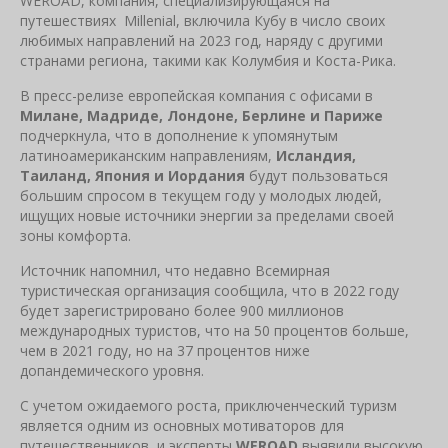
WEROAD, компания, специализирующаяся на
путешествиях Millenial, включила Кубу в число своих
любимых направлений на 2023 год, наряду с другими
странами региона, такими как Колумбия и Коста-Рика.
В пресс-релизе европейская компания с офисами в
Милане, Мадриде, Лондоне, Берлине и Париже
подчеркнула, что в дополнение к упомянутым
латиноамериканским направлениям,
Исландия,
Таиланд, Япония и Иордания
будут пользоваться
большим спросом в текущем году у молодых людей,
ищущих новые источники энергии за пределами своей
зоны комфорта.
Источник напомнил, что недавно Всемирная
туристическая организация сообщила, что в 2022 году
будет зарегистрировано более 900 миллионов
международных туристов, что на 50 процентов больше,
чем в 2021 году, но на 37 процентов ниже
допандемического уровня.
С учетом ожидаемого роста, приключенческий туризм
является одним из основных мотиваторов для
путешественников, и эксперты
WEROAD
выявили высокую